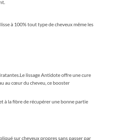
nt.
i lisse à 100% tout type de cheveux même les
atantes.Le lissage Antidote offre une cure
 eau au cœur du cheveu, ce booster
t à la fibre de
récupérer une bonne partie
appliqué sur cheveux propres sans passer par