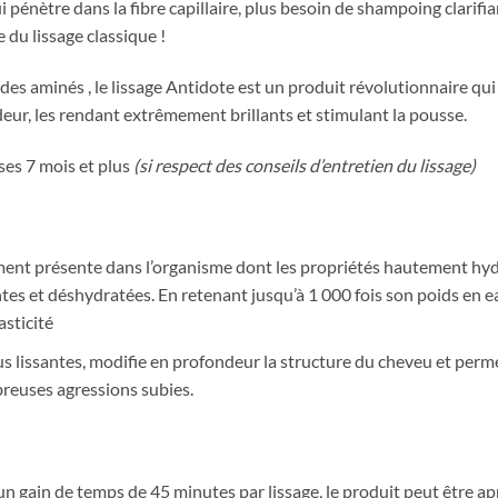
pénètre dans la fibre capillaire, plus besoin de shampoing clarifia
 du lissage classique !
des aminés , le lissage Antidote est un produit révolutionnaire qu
eur, les rendant extrêmement brillants et stimulant la pousse.
ses 7 mois et plus
(si respect des conseils d’entretien du lissage)
ent présente dans l’organisme dont les propriétés hautement hydr
antes et déshydratées. En retenant jusqu’à 1 000 fois son poids en
asticité
s lissantes,
modifie en profondeur la structure du cheveu
et
perme
reuses agressions subies.
, un gain de temps de 45 minutes par lissage, le produit peut être 