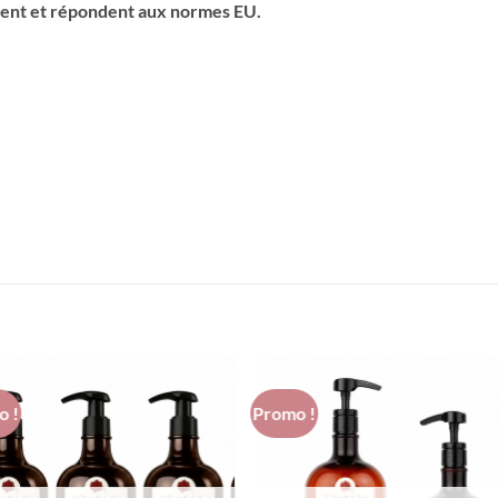
ment et répondent aux normes EU.
o !
Promo !
Ajouter
Ajou
à la liste
à la l
d’envies
d’env