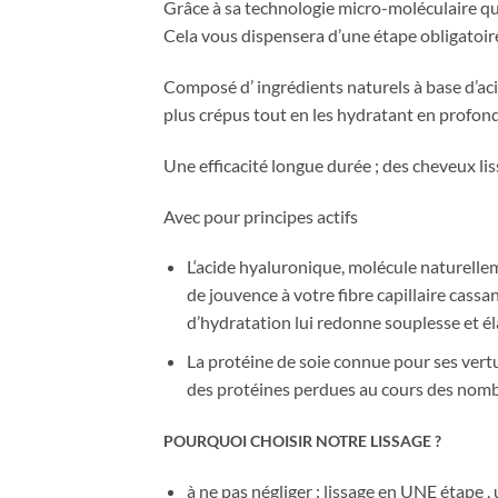
Grâce à sa technologie micro-moléculaire qui 
Cela vous dispensera d’une étape obligatoire
Composé d’ ingrédients naturels à base d’aci
plus crépus tout en les hydratant en profond
Une efficacité longue durée ; des cheveux lis
Avec pour principes actifs
L
‘acide
hyaluronique,
molécule naturellem
de jouvence à votre fibre capillaire cass
d’hydratation lui redonne souplesse et él
La protéine de soie
connue pour ses vertu
des protéines perdues
au cours des nomb
POURQUOI CHOISIR NOTRE LISSAGE ?
à ne pas négliger : lissage en UNE étape 