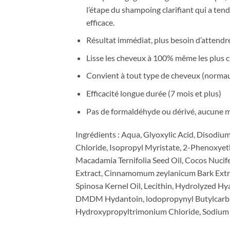
l’étape du shampoing clarifiant qui a tenda
efficace.
Résultat immédiat, plus besoin d’attendre
Lisse les cheveux à 100% même les plus 
Convient à tout type de cheveux (normaux, g
Efficacité longue durée (7 mois et plus)
Pas de formaldéhyde ou dérivé, aucune ma
Ingrédients : Aqua, Glyoxylic Acid, Disod
Chloride, Isopropyl Myristate, 2-Phenoxye
Macadamia Ternifolia Seed Oil, Cocos Nucife
Extract, Cinnamomum zeylanicum Bark Extra
Spinosa Kernel Oil, Lecithin, Hydrolyzed Hya
DMDM Hydantoin, lodopropynyl Butylcarbama
Hydroxypropyltrimonium Chloride, Sodium 