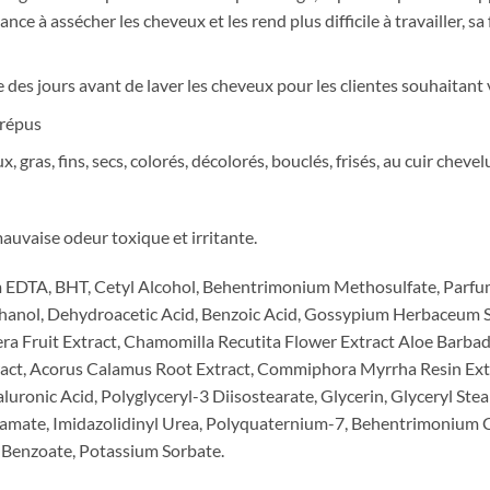
nce à assécher les cheveux et les rend plus difficile à travailler, 
 des jours avant de laver les cheveux pour les clientes souhaitant 
crépus
ras, fins, secs, colorés, décolorés, bouclés, frisés, au cuir chevelu
uvaise odeur toxique et irritante.
ium EDTA, BHT, Cetyl Alcohol, Behentrimonium Methosulfate, Parf
thanol, Dehydroacetic Acid, Benzoic Acid, Gossypium Herbaceum S
ra Fruit Extract, Chamomilla Recutita Flower Extract Aloe Barbade
ct, Acorus Calamus Root Extract, Commiphora Myrrha Resin Extra
luronic Acid, Polyglyceryl-3 Diisostearate, Glycerin, Glyceryl Stea
te, Imidazolidinyl Urea, Polyquaternium-7, Behentrimonium Chl
Benzoate, Potassium Sorbate.