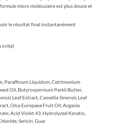
sa formule micro moléculaire est plus douce et
voir le résultat final instantanément
 irrité)
um, Paraffinum Liquidum, Cetrimonium
eed Oil, Butyrospermum Parkii Butter,
nsis Leaf Extract, Camellia Sinensis Leaf
ct, Olca Europaea Fruit Oil, Argania
rate, Acid Violet 43. Hydrolyzed Keratin,
oride, Sericin. Guar