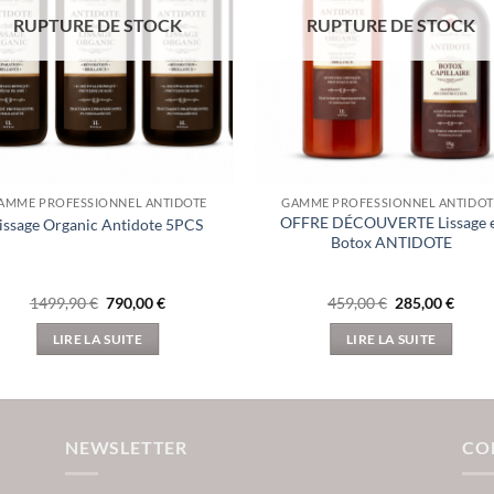
RUPTURE DE STOCK
RUPTURE DE STOCK
AMME PROFESSIONNEL ANTIDOTE
GAMME PROFESSIONNEL ANTIDOT
OFFRE DÉCOUVERTE Lissage 
issage Organic Antidote 5PCS
Botox ANTIDOTE
Le
Le
Le
Le
1499,90
€
790,00
€
459,00
€
285,00
€
prix
prix
prix
prix
initial
actuel
initial
actue
LIRE LA SUITE
LIRE LA SUITE
était :
est :
était :
est :
1499,90 €.
790,00 €.
459,00 €.
285,0
NEWSLETTER
CO