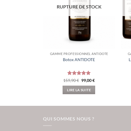
RUPTURE DE STOCK
GAMME PROFESSIONNEL ANTIDOTE
G
Botox ANTIDOTE
L
Note
5
sur
Le
Le
159,90
€
99,00
€
prix
prix
5
initial
actuel
LIRE LA SUITE
était :
est :
159,90 €.
99,00 €.
QUI SOMMES NOUS ?