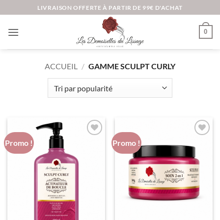
Passer
LIVRAISON OFFERTE À PARTIR DE 99€ D'ACHAT
au
contenu
0
ACCUEIL
/
GAMME SCULPT CURLY
Promo !
Promo !
Ajouter
Ajouter
à la liste
à la liste
d’envies
d’envies