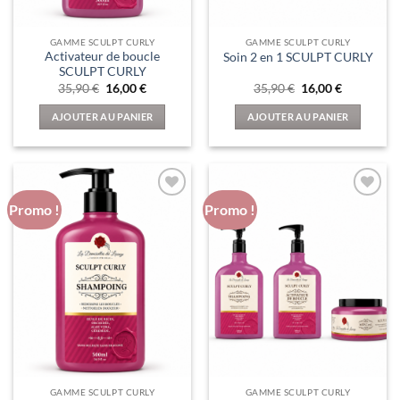
GAMME SCULPT CURLY
GAMME SCULPT CURLY
Activateur de boucle
Soin 2 en 1 SCULPT CURLY
SCULPT CURLY
Le
Le
Le
Le
35,90
€
16,00
€
35,90
€
16,00
€
prix
prix
prix
prix
initial
actuel
initial
actuel
AJOUTER AU PANIER
AJOUTER AU PANIER
était :
est :
était :
est :
35,90 €.
16,00 €.
35,90 €.
16,00 €.
Promo !
Promo !
Ajouter
Ajouter
à la liste
à la liste
d’envies
d’envies
GAMME SCULPT CURLY
GAMME SCULPT CURLY