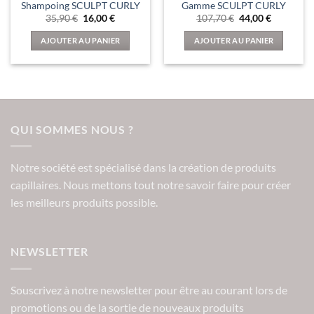
Shampoing SCULPT CURLY
Gamme SCULPT CURLY
Le
Le
Le
Le
35,90
€
16,00
€
107,70
€
44,00
€
prix
prix
prix
prix
initial
actuel
initial
actuel
AJOUTER AU PANIER
AJOUTER AU PANIER
était :
est :
était :
est :
35,90 €.
16,00 €.
107,70 €.
44,00 €.
QUI SOMMES NOUS ?
Notre société est spécialisé dans la création de produits
capillaires. Nous mettons tout notre savoir faire pour créer
les meilleurs produits possible.
NEWSLETTER
Souscrivez à notre newsletter pour être au courant lors de
promotions ou de la sortie de nouveaux produits